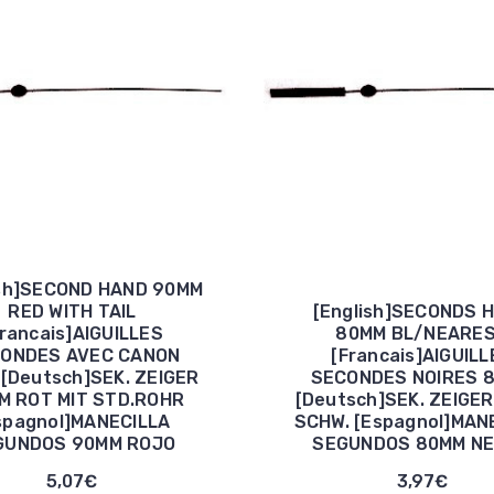
ish]SECOND HAND 90MM
RED WITH TAIL
[English]SECONDS 
Francais]AIGUILLES
80MM BL/NEARE
ONDES AVEC CANON
[Francais]AIGUILL
[Deutsch]SEK. ZEIGER
SECONDES NOIRES 
M ROT MIT STD.ROHR
[Deutsch]SEK. ZEIGE
spagnol]MANECILLA
SCHW. [Espagnol]MAN
GUNDOS 90MM ROJO
SEGUNDOS 80MM N
5,07€
3,97€