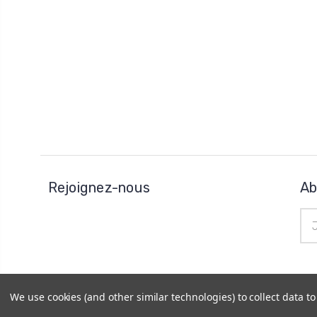
Rejoignez-nous
Ab
Adr
e-
mai
We use cookies (and other similar technologies) to collect data 
© 2026
Horo Depôt
|
Plan du site