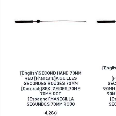
[Engl
[English]SECOND HAND 70MM
RED [Francais]AIGUILLES
[
SECONDES ROUGES 70MM
SEC
[Deutsch]SEK. ZEIGER 70MM
90MM 
70MM ROT
90M
[Espagnol]MANECILLA
[E
SEGUNDOS 70MM ROJO
SE
4,28€