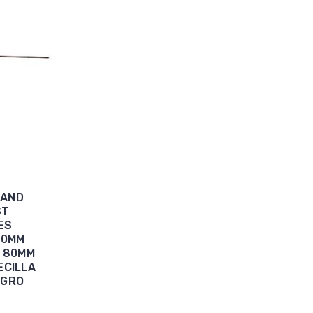
HAND
ST
ES
80MM
R 80MM
ECILLA
EGRO