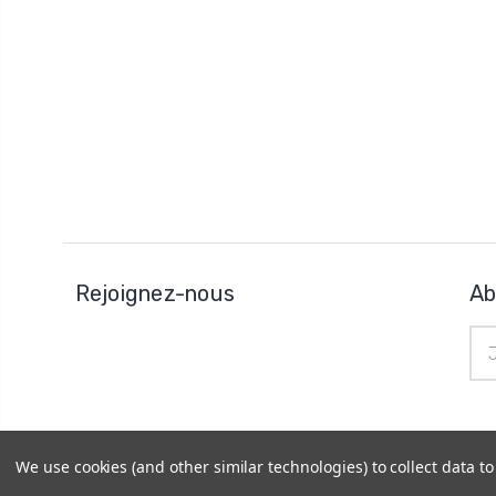
Rejoignez-nous
Ab
Adr
e-
mai
We use cookies (and other similar technologies) to collect data 
© 2026
Horo Depôt
|
Plan du site