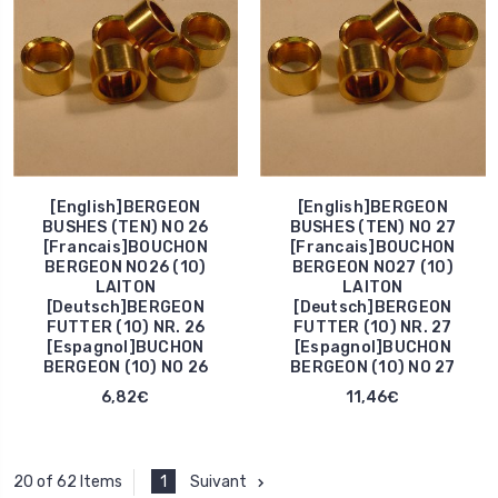
[English]BERGEON
[English]BERGEON
BUSHES (TEN) NO 26
BUSHES (TEN) NO 27
[Francais]BOUCHON
[Francais]BOUCHON
BERGEON NO26 (10)
BERGEON NO27 (10)
LAITON
LAITON
[Deutsch]BERGEON
[Deutsch]BERGEON
FUTTER (10) NR. 26
FUTTER (10) NR. 27
[Espagnol]BUCHON
[Espagnol]BUCHON
BERGEON (10) NO 26
BERGEON (10) NO 27
6,82€
11,46€
1
Suivant
20 of 62 Items