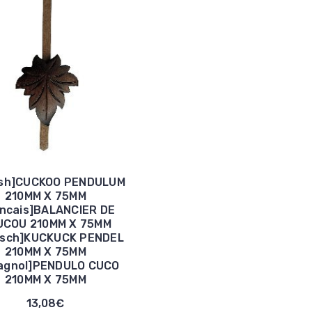
ish]CUCKOO PENDULUM
210MM X 75MM
ancais]BALANCIER DE
UCOU 210MM X 75MM
tsch]KUCKUCK PENDEL
210MM X 75MM
agnol]PENDULO CUCO
210MM X 75MM
13,08€