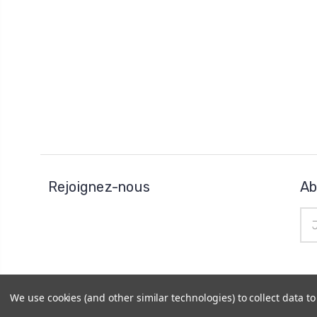
Rejoignez-nous
Ab
Adr
e-
mai
We use cookies (and other similar technologies) to collect data 
© 2026
Horo Depôt
|
Plan du site