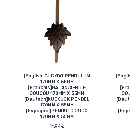
[English]CUCKOO PENDULUM
[Engl
170MM X 55MM
[Francais]BALANCIER DE
[Fr
COUCOU 170MM X 55MM
CO
[Deutsch]KUCKUCK PENDEL
[Deu
170MM X 55MM
[Espagnol]PENDULO CUCO
[Esp
170MM X 55MM
11,94€