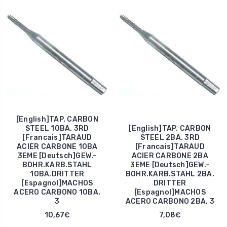
[English]TAP. CARBON
STEEL 10BA. 3RD
[English]TAP. CARBON
[Francais]TARAUD
STEEL 2BA. 3RD
ACIER CARBONE 10BA
[Francais]TARAUD
3EME [Deutsch]GEW.-
ACIER CARBONE 2BA
BOHR.KARB.STAHL
3EME [Deutsch]GEW.-
10BA.DRITTER
BOHR.KARB.STAHL 2BA.
[Espagnol]MACHOS
DRITTER
ACERO CARBONO 10BA.
[Espagnol]MACHOS
3
ACERO CARBONO 2BA. 3
10,67€
7,08€