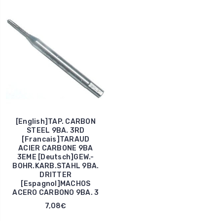
[English]TAP. CARBON
STEEL 9BA. 3RD
[Francais]TARAUD
ACIER CARBONE 9BA
3EME [Deutsch]GEW.-
BOHR.KARB.STAHL 9BA.
DRITTER
[Espagnol]MACHOS
ACERO CARBONO 9BA. 3
7,08€