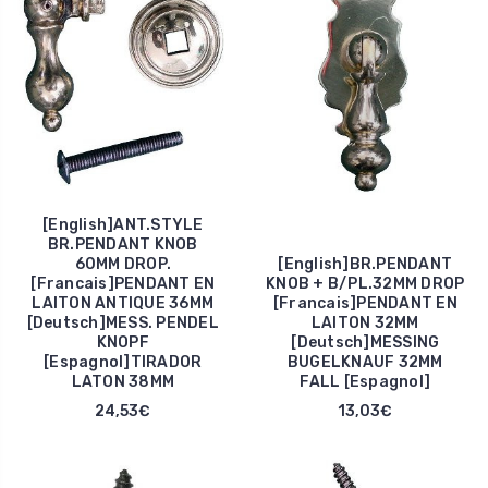
[English]ANT.STYLE
BR.PENDANT KNOB
60MM DROP.
[English]BR.PENDANT
[Francais]PENDANT EN
KNOB + B/PL.32MM DROP
LAITON ANTIQUE 36MM
[Francais]PENDANT EN
[Deutsch]MESS. PENDEL
LAITON 32MM
KNOPF
[Deutsch]MESSING
[Espagnol]TIRADOR
BUGELKNAUF 32MM
LATON 38MM
FALL [Espagnol]
24,53€
13,03€