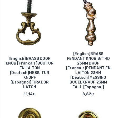
[English]BRASS
[English]BRASS DOOR
PENDANT KNOB S/THD
KNOB [Francais]BOUTON
23MM DROP
EN LAITON
[Francais]PENDANT EN
[Deutsch]MESS. TUR
LAITON 23MM
KNOPF
[Deutsch]MESSING
[Espagnol]TIRADOR
BUGELKNAUF 23MM
LATON
FALL [Espagnol]
11,14€
8,82€