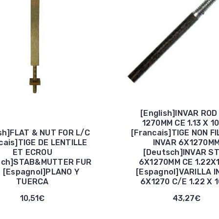
[English]INVAR ROD
1270MM CE 1.13 X 10
ish]FLAT & NUT FOR L/C
[Francais]TIGE NON F
cais]TIGE DE LENTILLE
INVAR 6X1270M
ET ECROU
[Deutsch]INVAR S
sch]STAB&MUTTER FUR
6X1270MM CE 1.22X
 [Espagnol]PLANO Y
[Espagnol]VARILLA 
TUERCA
6X1270 C/E 1.22 X 
10,51€
43,27€