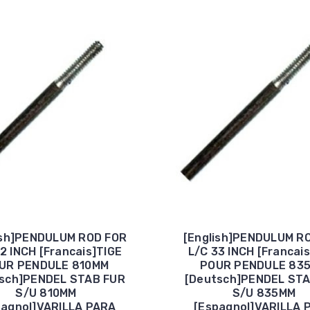
ish]PENDULUM ROD FOR
[English]PENDULUM R
2 INCH [Francais]TIGE
L/C 33 INCH [Francai
UR PENDULE 810MM
POUR PENDULE 83
sch]PENDEL STAB FUR
[Deutsch]PENDEL ST
S/U 810MM
S/U 835MM
pagnol]VARILLA PARA
[Espagnol]VARILLA 