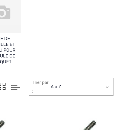
GE DE
ILLE ET
U POUR
ULE DE
RQUET
Trier par
: