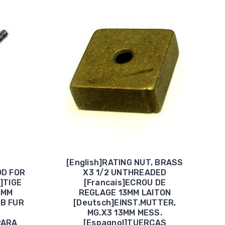
[English]RATING NUT, BRASS
OD FOR
X3 1/2 UNTHREADED
s]TIGE
[Francais]ECROU DE
5MM
REGLAGE 13MM LAITON
AB FUR
[Deutsch]EINST.MUTTER,
MG.X3 13MM MESS.
PARA
[Espagnol]TUERCAS