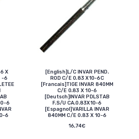
 6 X
[English]L/C INVAR PEND.
 -6
ROD C/E 0.83 X10-6C
ILETEE
[Francais]TIGE INVAR 840MM
M
C/E 0.83 X 10-6
TAB
[Deutsch]INVAR PDLSTAB
10-6
F.S/U CA.0.83X10-6
INVAR
[Espagnol]VARILLA INVAR
10-6
840MM C/E 0.83 X 10-6
16,74€