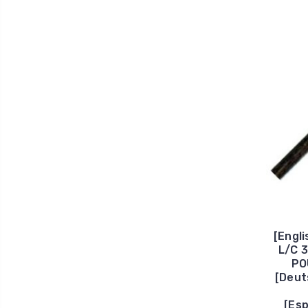
[Engl
L/C 3
PO
[Deut
[Es