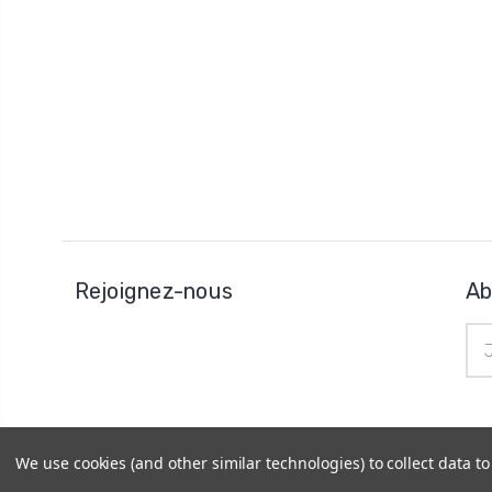
Rejoignez-nous
Ab
Adr
e-
mai
We use cookies (and other similar technologies) to collect data 
© 2026
Horo Depôt
|
Plan du site