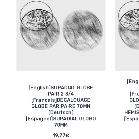
[Eng
[English]SUPADIAL GLOBE
PAIR 2 3/4
[Fr
[Francais]DECALQUAGE
GLO
GLOBE PAR PAIRE 70MN
[
[Deutsch]
HEMI
[Espagnol]SUPADIAL GLOBO
[Espa
70MM
19,77€