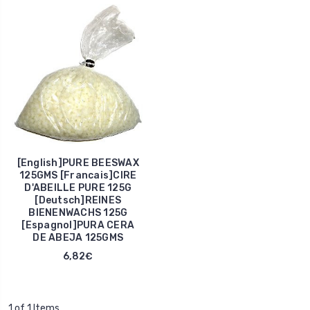
[English]PURE BEESWAX
125GMS [Francais]CIRE
D'ABEILLE PURE 125G
[Deutsch]REINES
BIENENWACHS 125G
[Espagnol]PURA CERA
DE ABEJA 125GMS
6,82€
1 of 1 Items