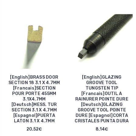
[English]BRASS DOOR
[English]GLAZING
SECTION 18 3.1 X 4.7MM
GROOVE TOOL
[Francais]SECTION
TUNGSTEN TIP
POUR PORTE 455MM
[Francais]OUTIL A
3.1X4.7MM
RAINURER POINTE DURE
[Deutsch]MESS. TUR
[Deutsch]GLAZING
SECTION 3.1 X 4.7MM
GROOVE TOOL POINTE
[Espagnol]PUERTA
DURE [Espagnol]CORTA
LATON 3.1 X 4.7MM
CRISTALES PUNTA DURA
20,52€
8,14€