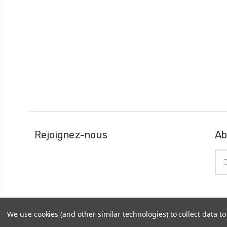
Rejoignez-nous
Ab
Adr
e-
mai
We use cookies (and other similar technologies) to collect data 
© 2026
Horo Depôt
|
Plan du site