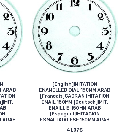
ON
[English]IMITATION
M ARAB
ENAMELLED DIAL 150MM ARAB
TATION
[Francais]CADRAN IMITATION
]IMIT.
EMAIL 150MM [Deutsch]IMIT.
RAB
EMAILLIE 150MM ARAB
ION
[Espagnol]IMITACION
M ARAB
ESMALTADO ESF.150MM ARAB
41,07€