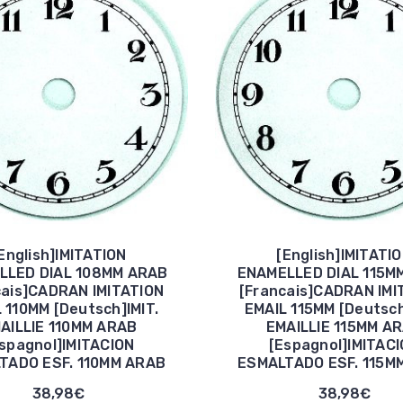
English]IMITATION
[English]IMITATI
LLED DIAL 108MM ARAB
ENAMELLED DIAL 115M
cais]CADRAN IMITATION
[Francais]CADRAN IMI
 110MM [Deutsch]IMIT.
EMAIL 115MM [Deutsch
AILLIE 110MM ARAB
EMAILLIE 115MM A
spagnol]IMITACION
[Espagnol]IMITAC
TADO ESF. 110MM ARAB
ESMALTADO ESF. 115M
38,98€
38,98€