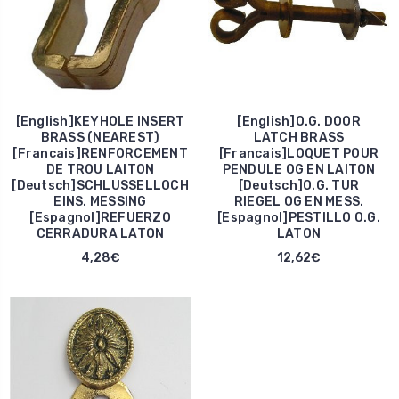
[English]KEYHOLE INSERT
[English]O.G. DOOR
BRASS (NEAREST)
LATCH BRASS
[Francais]RENFORCEMENT
[Francais]LOQUET POUR
DE TROU LAITON
PENDULE OG EN LAITON
[Deutsch]SCHLUSSELLOCH
[Deutsch]O.G. TUR
EINS. MESSING
RIEGEL OG EN MESS.
[Espagnol]REFUERZO
[Espagnol]PESTILLO O.G.
CERRADURA LATON
LATON
4,28€
12,62€