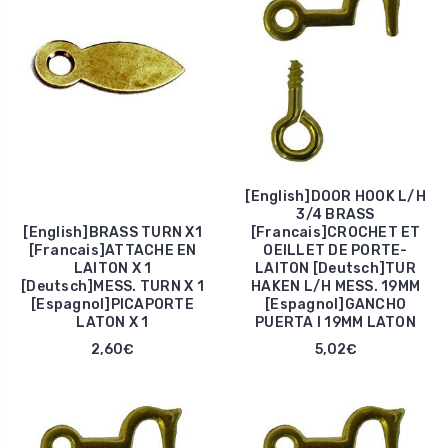
[English]DOOR HOOK L/H
3/4 BRASS
[English]BRASS TURN X1
[Francais]CROCHET ET
[Francais]ATTACHE EN
OEILLET DE PORTE-
LAITON X 1
LAITON [Deutsch]TUR
[Deutsch]MESS. TURN X 1
HAKEN L/H MESS. 19MM
[Espagnol]PICAPORTE
[Espagnol]GANCHO
LATON X 1
PUERTA I 19MM LATON
2,60€
5,02€