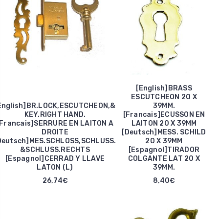
[English]BRASS
ESCUTCHEON 20 X
English]BR.LOCK,ESCUTCHEON,&
39MM.
KEY.RIGHT HAND.
[Francais]ECUSSON EN
[Francais]SERRURE EN LAITON A
LAITON 20 X 39MM
DROITE
[Deutsch]MESS. SCHILD
Deutsch]MES.SCHLOSS,SCHLUSS.
20 X 39MM
&SCHLUSS.RECHTS
[Espagnol]TIRADOR
[Espagnol]CERRAD Y LLAVE
COLGANTE LAT 20 X
LATON (L)
39MM.
26,74€
8,40€