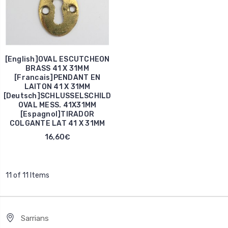
[English]OVAL ESCUTCHEON
BRASS 41 X 31MM
[Francais]PENDANT EN
LAITON 41 X 31MM
[Deutsch]SCHLUSSELSCHILD
OVAL MESS. 41X31MM
[Espagnol]TIRADOR
COLGANTE LAT 41 X 31MM
16,60€
11 of 11 Items
Sarrians