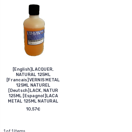
[English]LACQUER,
NATURAL 125ML
[Francais]VERNIS METAL
125ML NATUREL
[Deutsch]LACK, NATUR
125ML [Espagnol]LACA
METAL 125ML NATURAL
10,57€
1 of 1 Items