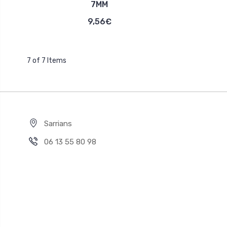
7MM
9,56€
7 of 7 Items
Sarrians
06 13 55 80 98