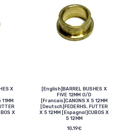
HES X
[English]BARREL BUSHES X
FIVE 12MM O/D
5 11MM
[Francais]CANONS X 5 12MM
FUTTER
[Deutsch]FEDERHS. FUTTER
UBOS X
X 5 12MM [Espagnol]CUBOS X
5 12MM
10,19€