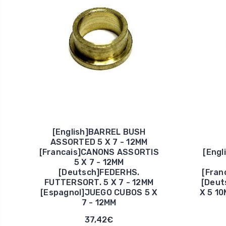
[English]BARREL BUSH
ASSORTED 5 X 7 - 12MM
[Francais]CANONS ASSORTIS
[Eng
5 X 7 - 12MM
[Deutsch]FEDERHS.
[Fran
FUTTERSORT. 5 X 7 - 12MM
[Deut
[Espagnol]JUEGO CUBOS 5 X
X 5 1
7 - 12MM
37,42€