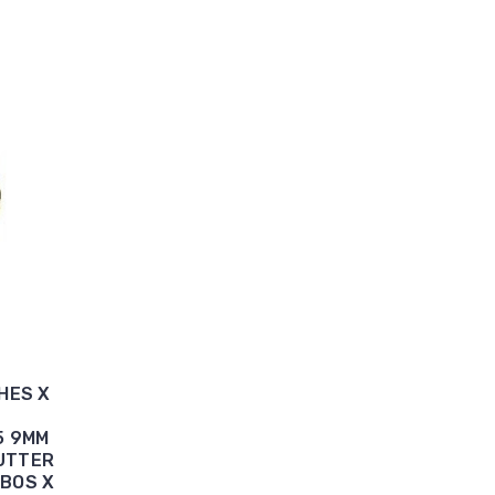
HES X
5 9MM
FUTTER
UBOS X