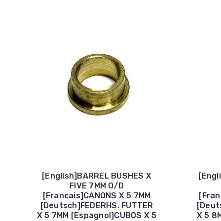
[English]BARREL BUSHES X
[Eng
FIVE 7MM O/D
[Francais]CANONS X 5 7MM
[Fra
[Deutsch]FEDERHS. FUTTER
[Deut
X 5 7MM [Espagnol]CUBOS X 5
X 5 8