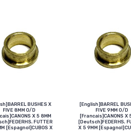
lish]BARREL BUSHES X
[English]BARREL BUS
FIVE 8MM O/D
FIVE 9MM O/D
ncais]CANONS X 5 8MM
[Francais]CANONS X 
sch]FEDERHS. FUTTER
[Deutsch]FEDERHS. 
MM [Espagnol]CUBOS X
X 5 9MM [Espagnol]C