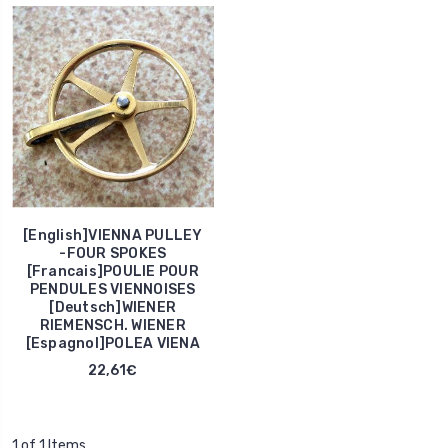
[English]VIENNA PULLEY
-FOUR SPOKES
[Francais]POULIE POUR
PENDULES VIENNOISES
[Deutsch]WIENER
RIEMENSCH. WIENER
[Espagnol]POLEA VIENA
22,61€
1 of 1 Items