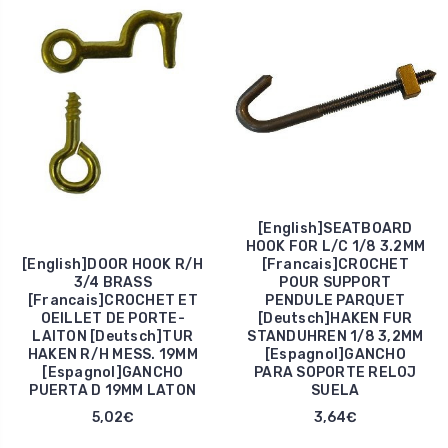
[English]SEATBOARD
HOOK FOR L/C 1/8 3.2MM
[English]DOOR HOOK R/H
[Francais]CROCHET
3/4 BRASS
POUR SUPPORT
[Francais]CROCHET ET
PENDULE PARQUET
OEILLET DE PORTE-
[Deutsch]HAKEN FUR
LAITON [Deutsch]TUR
STANDUHREN 1/8 3,2MM
HAKEN R/H MESS. 19MM
[Espagnol]GANCHO
[Espagnol]GANCHO
PARA SOPORTE RELOJ
PUERTA D 19MM LATON
SUELA
5,02€
3,64€