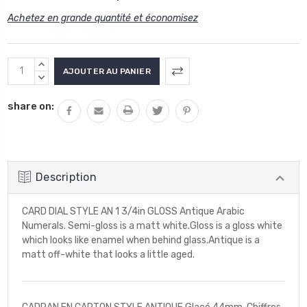
Achetez en grande quantité et économisez
Stock
AUGMENTER
actuel
LA
DIMINUER
QUANTITÉ
LA
:
share on:
:
QUANTITÉ
:
Description
CARD DIAL STYLE AN 1 3/4in GLOSS Antique Arabic
Numerals. Semi-gloss is a matt white.Gloss is a gloss white
which looks like enamel when behind glass.Antique is a
matt off-white that looks a little aged.