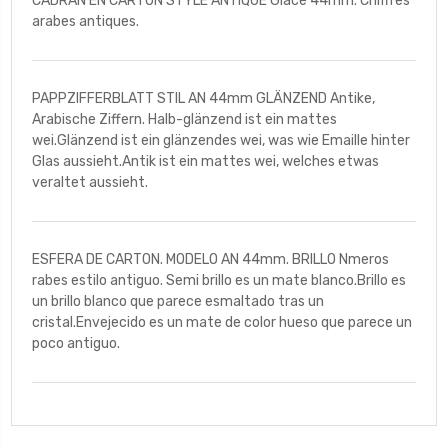
CADRAN EN CARTON STYLE ANTIQUE Glacé 44mm. Chiffres
arabes antiques.
PAPPZIFFERBLATT STIL AN 44mm GLÄNZEND Antike,
Arabische Ziffern. Halb-glänzend ist ein mattes
wei.Glänzend ist ein glänzendes wei, was wie Emaille hinter
Glas aussieht.Antik ist ein mattes wei, welches etwas
veraltet aussieht.
ESFERA DE CARTON. MODELO AN 44mm. BRILLO Nmeros
rabes estilo antiguo. Semi brillo es un mate blanco.Brillo es
un brillo blanco que parece esmaltado tras un
cristal.Envejecido es un mate de color hueso que parece un
poco antiguo.