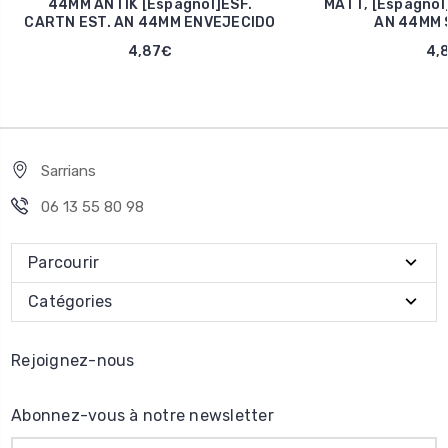
44MM ANTIK [Espagnol]ESF.
MATT, [Espagnol
CARTN EST. AN 44MM ENVEJECIDO
AN 44MM 
4,87€
4,
Sarrians
06 13 55 80 98
Parcourir
Catégories
Rejoignez-nous
Abonnez-vous à notre newsletter
Adresse