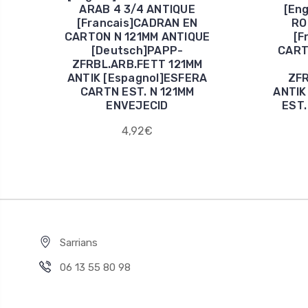
ARAB 4 3/4 ANTIQUE
[En
[Francais]CADRAN EN
RO
CARTON N 121MM ANTIQUE
[F
[Deutsch]PAPP-
CART
ZFRBL.ARB.FETT 121MM
ANTIK [Espagnol]ESFERA
ZFR
CARTN EST. N 121MM
ANTIK
ENVEJECID
EST.
4,92€
Sarrians
06 13 55 80 98