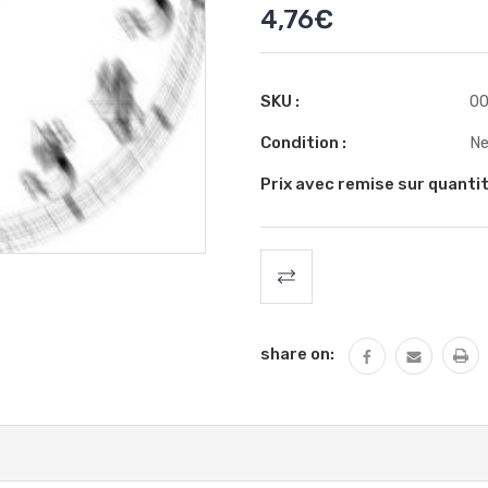
4,76€
SKU :
00
Condition :
N
Prix avec remise sur quantit
Stock
actuel
:
share on: