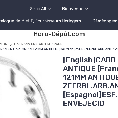
Shop All
Bienvenue
alogue de M et P, Fournisseurs Horlogers
Déménagem
Horo-Dépôt.com
RTON.
CADRANS EN CARTON, ARABE
ADRAN EN CARTON AN 121MM ANTIQUE [Deutsch]PAPP-ZFFRBL.ARB.ANT. 121
[English]CARD 
ANTIQUE [Fra
121MM ANTIQUE
ZFFRBL.ARB.AN
[Espagnol]ESF
ENVEJECID