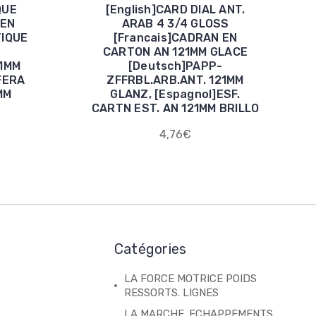
QUE
[English]CARD DIAL ANT.
 EN
ARAB 4 3/4 GLOSS
TIQUE
[Francais]CADRAN EN
-
CARTON AN 121MM GLACE
21MM
[Deutsch]PAPP-
FERA
ZFFRBL.ARB.ANT. 121MM
MM
GLANZ, [Espagnol]ESF.
CARTN EST. AN 121MM BRILLO
4,76€
Catégories
LA FORCE MOTRICE POIDS
RESSORTS. LIGNES
LA MARCHE. ECHAPPEMENTS.