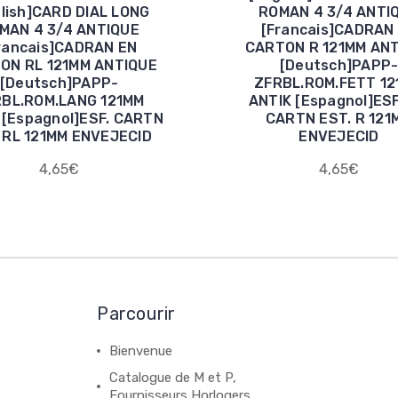
glish]CARD DIAL LONG
ROMAN 4 3/4 ANTI
MAN 4 3/4 ANTIQUE
[Francais]CADRAN
rancais]CADRAN EN
CARTON R 121MM AN
ON RL 121MM ANTIQUE
[Deutsch]PAPP
[Deutsch]PAPP-
ZFRBL.ROM.FETT 1
BL.ROM.LANG 121MM
ANTIK [Espagnol]ES
 [Espagnol]ESF. CARTN
CARTN EST. R 121
 RL 121MM ENVEJECID
ENVEJECID
4,65€
4,65€
Parcourir
Bienvenue
Catalogue de M et P,
Fournisseurs Horlogers