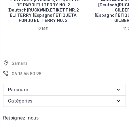
DE PAROI ELI TERRY NO. 2
[Deutsch]RUC
[Deutsch]RUCKWND.ETIKETT NR.2
GILBER
ELI TERRY [Espagnol]ETIQUETA
[Espagnol]ETIQ
FONDO ELI TERRY NO. 2
GILBER
9,14€
11,
Sarrians
06 13 55 80 98
Parcourir
Catégories
Rejoignez-nous