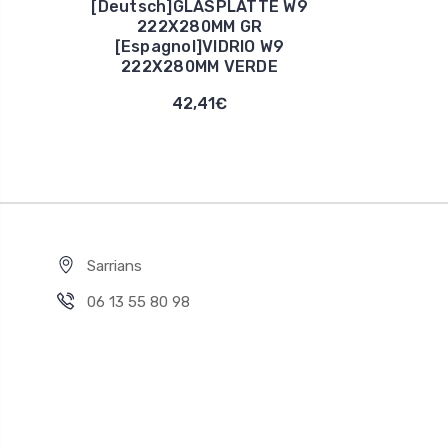
[Deutsch]GLASPLATTE W9
222X280MM GR
[Espagnol]VIDRIO W9
222X280MM VERDE
42,41€
Sarrians
06 13 55 80 98