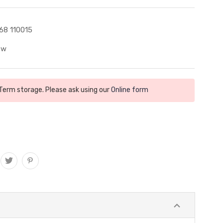
68 110015
ew
 Term storage. Please ask using our
Online form