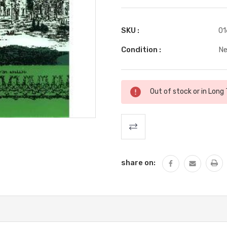
SKU :
01
Condition :
N
Stock
Out of stock or in Long
actuel
:
share on: