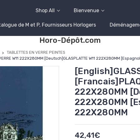
Shop All
Bienvenue
alogue de M et P, Fournisseurs Horlogers
Déménagem
Horo-Dépôt.com
TABLETTES EN VERRE PEINTES
 DE VERRE W11 222X280MM [Deutsch]GLASPLATTE W11 222X280MM [Espagno
[English]GLASS
[Francais]PLA
222X280MM [D
222X280MM [Es
222X280MM
42,41€