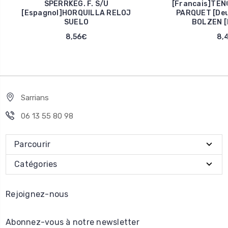
SPERRKEG. F. S/U
[Francais]TEN
[Espagnol]HORQUILLA RELOJ
PARQUET [De
SUELO
BOLZEN [
8,56€
8,
Sarrians
06 13 55 80 98
Parcourir
Catégories
Rejoignez-nous
Abonnez-vous à notre newsletter