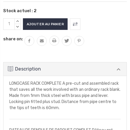
Stock actuel :
2
AUGMENTER
LA
DIMINUER
QUANTITÉ
LA
share on:
:
QUANTITÉ
:
Description
LONGCASE RACK COMPLETE A pre-cut and assembled rack
that saves all the work involved with an ordinary rack blank.
Made from 1mm thick steel with brass pipe and lever.
Locking pin fitted plus stud. Distance from pipe centre to
the tips of teeth is 60mm.