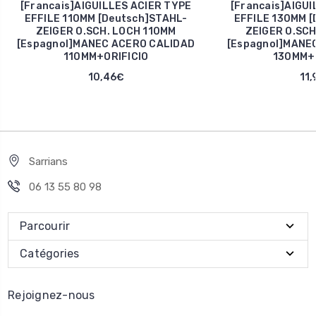
[Francais]AIGUILLES ACIER TYPE
[Francais]AIGUI
EFFILE 110MM [Deutsch]STAHL-
EFFILE 130MM [
ZEIGER O.SCH. LOCH 110MM
ZEIGER O.SCH
[Espagnol]MANEC ACERO CALIDAD
[Espagnol]MANE
110MM+ORIFICIO
130MM+O
10,46€
11,
Sarrians
06 13 55 80 98
Parcourir
Catégories
Rejoignez-nous