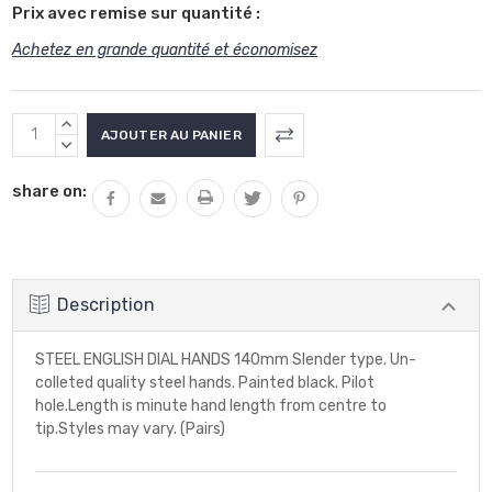
Prix avec remise sur quantité :
Achetez en grande quantité et économisez
Stock
AUGMENTER
actuel
LA
DIMINUER
QUANTITÉ
LA
:
share on:
:
QUANTITÉ
:
Description
STEEL ENGLISH DIAL HANDS 140mm Slender type. Un-
colleted quality steel hands. Painted black. Pilot
hole.Length is minute hand length from centre to
tip.Styles may vary. (Pairs)