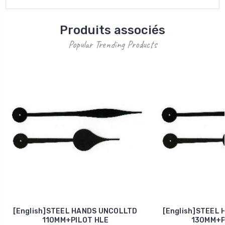
Produits associés
Popular Trending Products
[English]STEEL HANDS UNCOLLTD
[English]STEEL
110MM+PILOT HLE
130MM+P