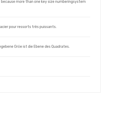
ey because more than one key size numberingsystem
cier pour ressorts très puissants.
ebene Gröe ist die Ebene des Quadrates.