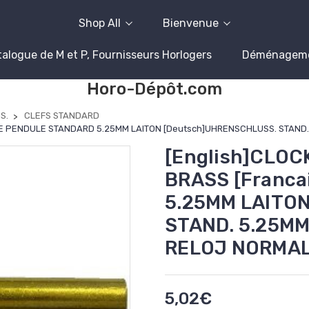
Shop All
Bienvenue
alogue de M et P, Fournisseurs Horlogers
Déménagem
Horo-Dépôt.com
S.
CLEFS STANDARD
CLE PENDULE STANDARD 5.25MM LAITON [Deutsch]UHRENSCHLUSS. STAND.
[English]CLOC
BRASS [Franc
5.25MM LAITO
STAND. 5.25MM
RELOJ NORMAL
5,02€