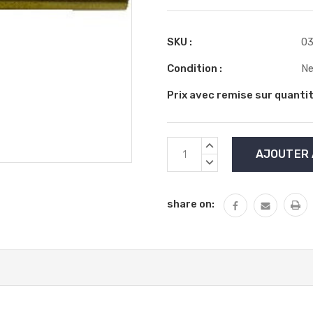
SKU :
03
Condition :
N
Prix avec remise sur quantit
Stock
AUGMENTER
actuel
LA
DIMINUER
QUANTITÉ
:
LA
:
QUANTITÉ
share on:
: