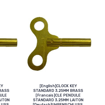
EY
[English]CLOCK KEY
RASS
STANDARD 3.25MM BRASS
DULE
[Francais]CLE PENDULE
AITON
STANDARD 3.25MM LAITON
LUSS.
[Deutsch]UHRENSCHLUSS.