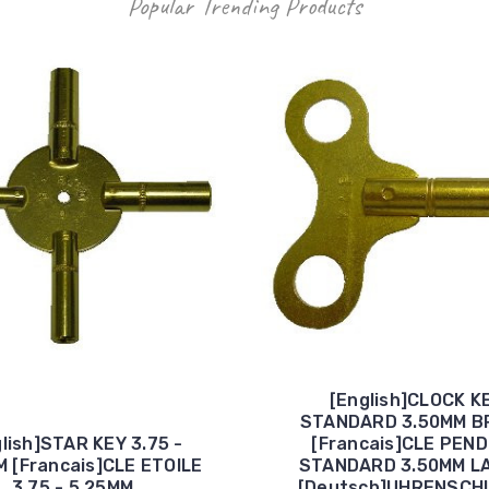
Popular Trending Products
[English]CLOCK K
STANDARD 3.50MM B
lish]STAR KEY 3.75 -
[Francais]CLE PEN
M [Francais]CLE ETOILE
STANDARD 3.50MM L
3.75 - 5.25MM
[Deutsch]UHRENSCH