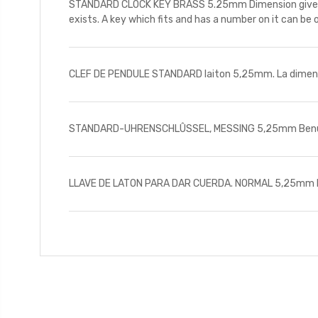
STANDARD CLOCK KEY BRASS 5.25mm Dimension given is
exists. A key which fits and has a number on it can be 
CLEF DE PENDULE STANDARD laiton 5,25mm. La dimension 
STANDARD-UHRENSCHLÛSSEL, MESSING 5,25mm Benutzen 
LLAVE DE LATON PARA DAR CUERDA. NORMAL 5,25mm El t