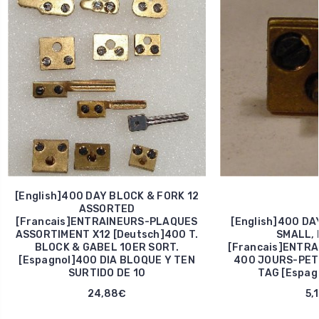
[English]400 DAY BLOCK & FORK 12
ASSORTED
[Francais]ENTRAINEURS-PLAQUES
[English]400 D
ASSORTIMENT X12 [Deutsch]400 T.
SMALL, 
BLOCK & GABEL 10ER SORT.
[Francais]ENTRA
[Espagnol]400 DIA BLOQUE Y TEN
400 JOURS-PETI
SURTIDO DE 10
TAG [Espag
24,88€
5,