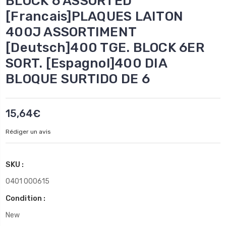
BLOCK 6 ASSORTED
[Francais]PLAQUES LAITON
400J ASSORTIMENT
[Deutsch]400 TGE. BLOCK 6ER
SORT. [Espagnol]400 DIA
BLOQUE SURTIDO DE 6
15,64€
Rédiger un avis
SKU :
0401 000615
Condition :
New