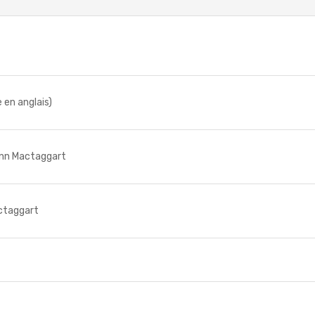
en anglais)
Ann Mactaggart
ctaggart