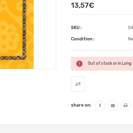
13,57€
SKU :
04
Condition :
N
Stock
Out of stock or in Long
actuel
:
share on: