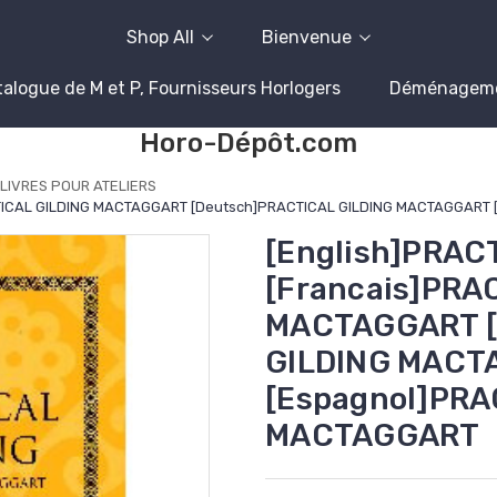
Shop All
Bienvenue
alogue de M et P, Fournisseurs Horlogers
Déménagem
Horo-Dépôt.com
LIVRES POUR ATELIERS
CTICAL GILDING MACTAGGART [Deutsch]PRACTICAL GILDING MACTAGGART
[English]PRA
[Francais]PRA
MACTAGGART [
GILDING MACT
[Espagnol]PRA
MACTAGGART