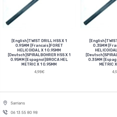
[English]TWIST DRILL HSS X 1
[English]TWIST
0.95MM [Francais]FORET
0.35MM [Fra
HELICOIDAL X 1 0.95MM
HELICOIDAL
[Deutsch]SPIRALBOHRER HSS X 1
[Deutsch]SPIRA
0.95MM [Espagnol]BROCA HEL
0.35MM [Espag
METRIC X 1 0.95MM
METRIC X
4,98€
4,
Sarrians
06 13 55 80 98