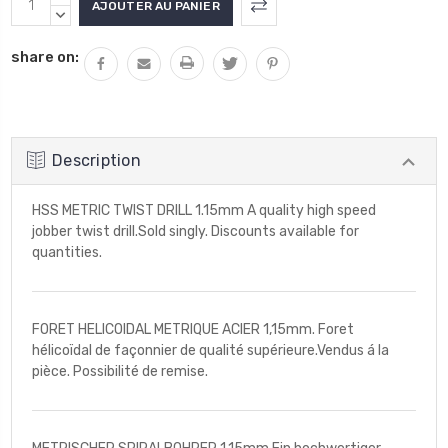
actuel
LA
DIMINUER
QUANTITÉ
LA
:
share on:
:
QUANTITÉ
:
Description
HSS METRIC TWIST DRILL 1.15mm A quality high speed
jobber twist drill.Sold singly. Discounts available for
quantities.
FORET HELICOIDAL METRIQUE ACIER 1,15mm. Foret
hélicoïdal de façonnier de qualité supérieure.Vendus á la
pièce. Possibilité de remise.