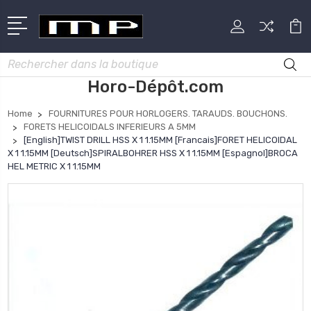
Rechercher
Horo-Dépôt.com
Home
FOURNITURES POUR HORLOGERS. TARAUDS. BOUCHONS.
FORETS HELICOIDALS INFERIEURS A 5MM
[English]TWIST DRILL HSS X 1 1.15MM [Francais]FORET HELICOIDAL
X 1 1.15MM [Deutsch]SPIRALBOHRER HSS X 1 1.15MM [Espagnol]BROCA
HEL METRIC X 1 1.15MM