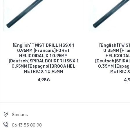
[English]TWIST DRILL HSS X 1
[English]TWIST
0.95MM [Francais]FORET
0.35MM [Fra
HELICOIDAL X 1 0.95MM
HELICOIDAL
[Deutsch]SPIRALBOHRER HSS X 1
[Deutsch]SPIRA
0.95MM [Espagnol]BROCA HEL
0.35MM [Espag
METRIC X 1 0.95MM
METRIC X
4,98€
4,
Sarrians
06 13 55 80 98