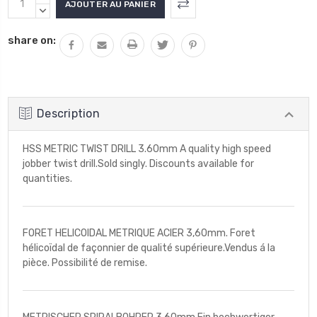
actuel
LA
DIMINUER
QUANTITÉ
LA
:
share on:
:
QUANTITÉ
:
Description
HSS METRIC TWIST DRILL 3.60mm A quality high speed
jobber twist drill.Sold singly. Discounts available for
quantities.
FORET HELICOIDAL METRIQUE ACIER 3,60mm. Foret
hélicoïdal de façonnier de qualité supérieure.Vendus á la
pièce. Possibilité de remise.