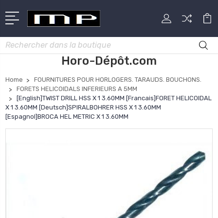
Rechercher
Horo-Dépôt.com
Home
FOURNITURES POUR HORLOGERS. TARAUDS. BOUCHONS.
FORETS HELICOIDALS INFERIEURS A 5MM
[English]TWIST DRILL HSS X 1 3.60MM [Francais]FORET HELICOIDAL
X 1 3.60MM [Deutsch]SPIRALBOHRER HSS X 1 3.60MM
[Espagnol]BROCA HEL METRIC X 1 3.60MM