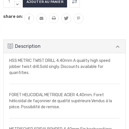
actuel
LA
DIMINUER
QUANTITÉ
LA
:
share on:
:
QUANTITÉ
:
Description
HSS METRIC TWIST DRILL 4.40mm A quality high speed
jobber twist drill.Sold singly. Discounts available for
quantities.
FORET HELICOIDAL METRIQUE ACIER 4,40mm. Foret
hélicoïdal de façonnier de qualité supérieure.Vendus á la
pièce. Possibilité de remise.