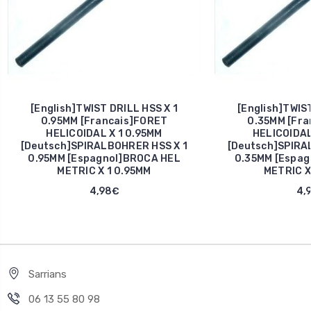
[English]TWIST DRILL HSS X 1
[English]TWIST
0.95MM [Francais]FORET
0.35MM [Fra
HELICOIDAL X 1 0.95MM
HELICOIDAL
[Deutsch]SPIRALBOHRER HSS X 1
[Deutsch]SPIRA
0.95MM [Espagnol]BROCA HEL
0.35MM [Espag
METRIC X 1 0.95MM
METRIC X
4,98€
4,
Sarrians
06 13 55 80 98