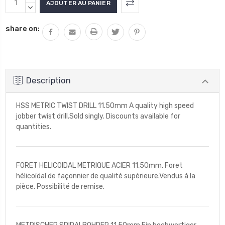
actuel
LA
DIMINUER
QUANTITÉ
LA
:
share on:
:
QUANTITÉ
:
Description
HSS METRIC TWIST DRILL 11.50mm A quality high speed
jobber twist drill.Sold singly. Discounts available for
quantities.
FORET HELICOIDAL METRIQUE ACIER 11,50mm. Foret
hélicoïdal de façonnier de qualité supérieure.Vendus á la
pièce. Possibilité de remise.