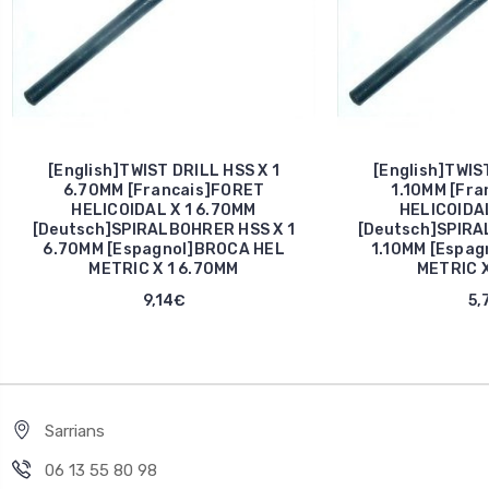
[English]TWIST DRILL HSS X 1
[English]TWIST
6.70MM [Francais]FORET
1.10MM [Fra
HELICOIDAL X 1 6.70MM
HELICOIDAL
[Deutsch]SPIRALBOHRER HSS X 1
[Deutsch]SPIRA
6.70MM [Espagnol]BROCA HEL
1.10MM [Espag
METRIC X 1 6.70MM
METRIC X
9,14€
5,
Sarrians
06 13 55 80 98