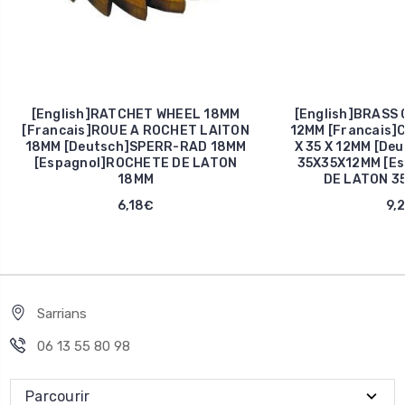
[English]RATCHET WHEEL 18MM
[English]BRASS 
[Francais]ROUE A ROCHET LAITON
12MM [Francais]C
18MM [Deutsch]SPERR-RAD 18MM
X 35 X 12MM [De
[Espagnol]ROCHETE DE LATON
35X35X12MM [Es
18MM
DE LATON 35
6,18€
9,
Sarrians
06 13 55 80 98
Parcourir