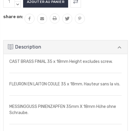
actuel
LA
DIMINUER
QUANTITÉ
LA
:
share on:
:
QUANTITÉ
:
Description
CAST BRASS FINIAL 35 x 18mm Height excludes screw.
FLEURON EN LAITON COULE 35 x 18mm. Hauteur sans la vis.
MESSINGGUSS PINIENZAPFEN 35mm X 18mm Höhe ohne
Schraube.