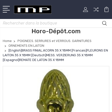
Rechercher
Horo-Dépôt.com
Home
POIGNEES. SERRURES et VERROUS. GARNITURES
ORNEMENTS EN LAITON
[English]BRASS FINIAL.ACORN 35 X 18MM [Francais]FLEURONS EN
LAITON 35 X 18MM [Deutsch]MESS. VERZIERUNG 35 X 18MM
[Espagnol]REMATE DE LATON 35 X 18MM