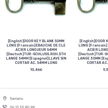
[English]DOOR KEY BLANK 50MM
[English]DOOR 
LONG [Francais]EBAUCHE DE CLE
LONG [Francais
ACIER LONGUEUR 54MM
ACIER LON
[Deutsch]TUR-SCHLUSS.ROH,STH
[Deutsch]TUR-S
LANGE 54MM [Espagnol]LLAVE SIN
LANGE 30MM [Esp
CORTAR AC. 54MM LONG
CORTAR AC.
10,46€
9,
Sarrians
06 13 55 80 98