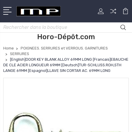
Rechercher
Horo-Dépôt.com
Home
POIGNEES. SERRURES et VERROUS. GARNITURES
SERRURES
[English]DOOR KEY BLANK ALLOY 69MM LONG [Francais]EBAUCHE
DE CLE ACIER LONGUEUR 69MM [Deutsch]TUR-SCHLUSS.ROH,STH
LANGE 69MM [Espagnol]LLAVE SIN CORTAR AC. 69MM LONG