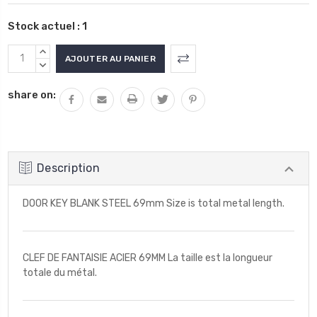
Stock actuel :
1
AUGMENTER
LA
DIMINUER
QUANTITÉ
LA
share on:
:
QUANTITÉ
:
Description
DOOR KEY BLANK STEEL 69mm Size is total metal length.
CLEF DE FANTAISIE ACIER 69MM La taille est la longueur
totale du métal.