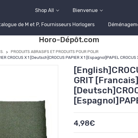
Shop All
Bienvenue
alogue de M et P, Fournisseurs Horlogers
Déménagem
Horo-Dépôt.com
S.
PRODUITS ABRASIFS ET PRODUITS POUR POLIR
PIER CROCUS X 1 [Deutsch]CROCUS PAPIER X 1 [Espagnol]PAPEL CROCUS X
[English]CROC
GRIT [Francai
[Deutsch]CROC
[Espagnol]PAP
4,98€