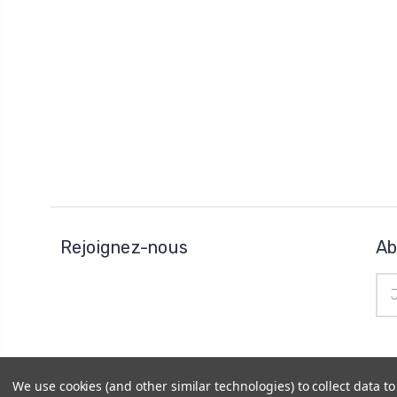
Rejoignez-nous
Ab
Adr
e-
mai
We use cookies (and other similar technologies) to collect data 
© 2026
Horo Depôt
|
Plan du site