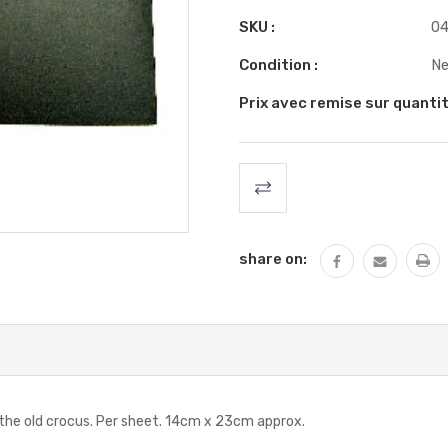
SKU :
04
Condition :
N
Prix avec remise sur quantit
Stock
actuel
:
share on:
the old crocus. Per sheet. 14cm x 23cm approx.