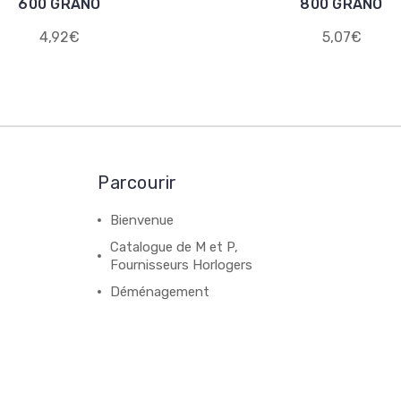
600 GRANO
800 GRANO
4,92€
5,07€
Parcourir
Bienvenue
Catalogue de M et P,
Fournisseurs Horlogers
Déménagement