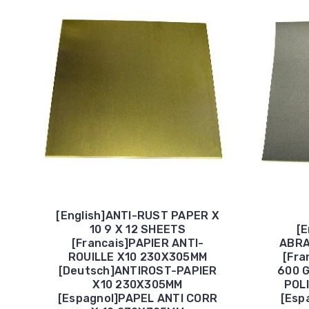
[English]ANTI-RUST PAPER X
10 9 X 12 SHEETS
[E
[Francais]PAPIER ANTI-
ABRA
ROUILLE X10 230X305MM
[Fra
[Deutsch]ANTIROST-PAPIER
600 
X10 230X305MM
POL
[Espagnol]PAPEL ANTI CORR
[Esp