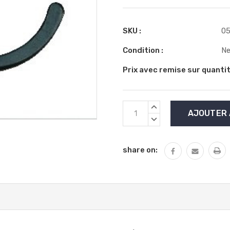
SKU :
05
Condition :
N
Prix avec remise sur quantit
Stock
AUGMENTER
actuel
LA
DIMINUER
QUANTITÉ
:
LA
:
QUANTITÉ
share on:
: