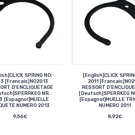
lish]CLICK SPRING NO:
[English]CLICK SPRIN
13 [Francais]NO2013
2011 [Francais]NO2
ORT D'ENCLIQUETAGE
RESSORT D'ENCLIQU
utsch]SPERRKEG NR.
[Deutsch]SPERRKEG NR
3 [Espagnol]MUELLE
[Espagnol]MUELLE TR
QUETE NUMERO 2013
NUMERO 2011
9,56€
8,92€