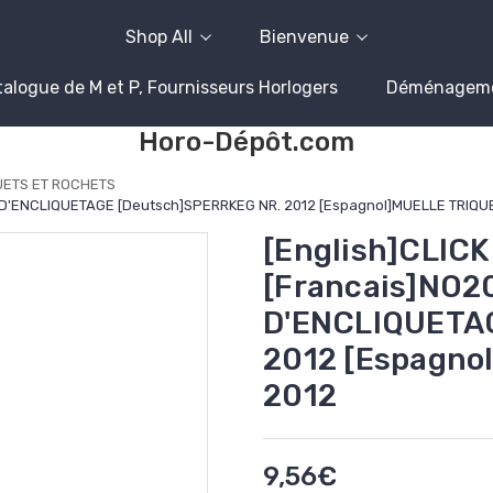
Shop All
Bienvenue
alogue de M et P, Fournisseurs Horlogers
Déménagem
Horo-Dépôt.com
UETS ET ROCHETS
RT D'ENCLIQUETAGE [Deutsch]SPERRKEG NR. 2012 [Espagnol]MUELLE TRIQ
[English]CLICK
[Francais]NO2
D'ENCLIQUETA
2012 [Espagn
2012
9,56€