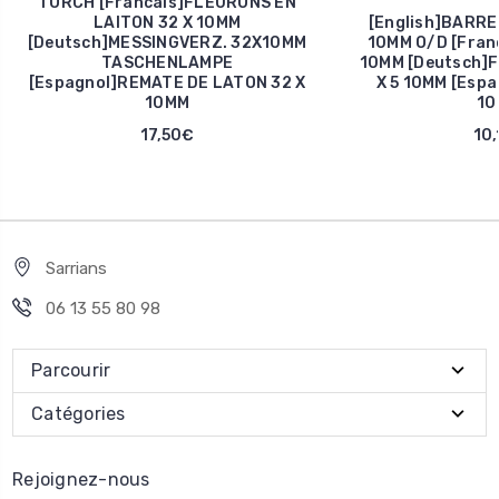
TORCH [Francais]FLEURONS EN
LAITON 32 X 10MM
[English]BARRE
[Deutsch]MESSINGVERZ. 32X10MM
10MM O/D [Fran
TASCHENLAMPE
10MM [Deutsch]
[Espagnol]REMATE DE LATON 32 X
X 5 10MM [Espa
10MM
10
17,50€
10,
Sarrians
06 13 55 80 98
Parcourir
Catégories
Rejoignez-nous