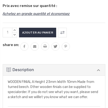
Prix avec remise sur quantité :
Achetez en grande quantité et économisez
Stock
AUGMENTER
actuel
LA
DIMINUER
QUANTITÉ
LA
:
share on:
:
QUANTITÉ
:
Description
WOODEN FINIAL A Height 23mm Width 10mm Made from
turned beech. Other wooden finials can be supplied to
specialorder. If you do not see what you want, please send
a sketch and we willlet you know what we can offer.