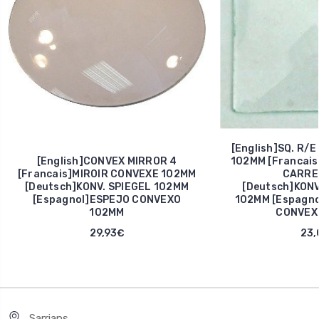
[English]SQ. R/
[English]CONVEX MIRROR 4
102MM [Francai
[Francais]MIROIR CONVEXE 102MM
CARRE
[Deutsch]KONV. SPIEGEL 102MM
[Deutsch]KONV
[Espagnol]ESPEJO CONVEXO
102MM [Espagno
102MM
CONVEX
29,93€
23,
Sarrians