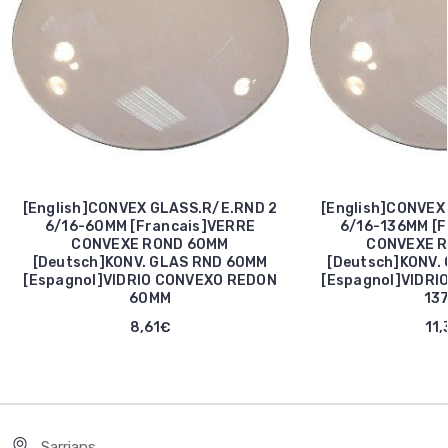
[English]CONVEX GLASS.R/E.RND 2
[English]CONVEX
6/16-60MM [Francais]VERRE
6/16-136MM [F
CONVEXE ROND 60MM
CONVEXE R
[Deutsch]KONV. GLAS RND 60MM
[Deutsch]KONV.
[Espagnol]VIDRIO CONVEXO REDON
[Espagnol]VIDRI
60MM
13
8,61€
11,
Sarrians