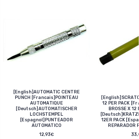
[English]AUTOMATIC CENTRE
PUNCH [Francais]POINTEAU
[English]SCRAT
AUTOMATIQUE
12 PER PACK [F
[Deutsch]AUTOMATISCHER
BROSSE X 12
LOCHSTEMPEL
[Deutsch]KRATZ
[Espagnol]PUNTEADOR
12ER PACK [Esp
AUTOMATICO
REPARADOR R
12,93€
33,