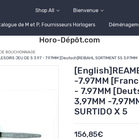
Shop All
Bienvenue
alogue de M et P, Fournisseurs Horlogers
Déménagem
Horo-Dépôt.com
 DE BOUCHONNAGE
LESOIRS JEU DE 5 3.97 - 7.97MM [Deutsch]REIBAHL SORTIMENT 5S 3,97MM
[English]REAM
-7.97MM [Franc
- 7.97MM [Deu
3,97MM -7,97M
SURTIDO X 5
156,85€