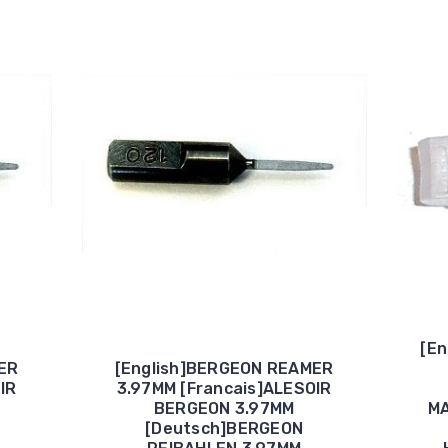
[E
ER
[English]BERGEON REAMER
IR
3.97MM [Francais]ALESOIR
BERGEON 3.97MM
MA
[Deutsch]BERGEON