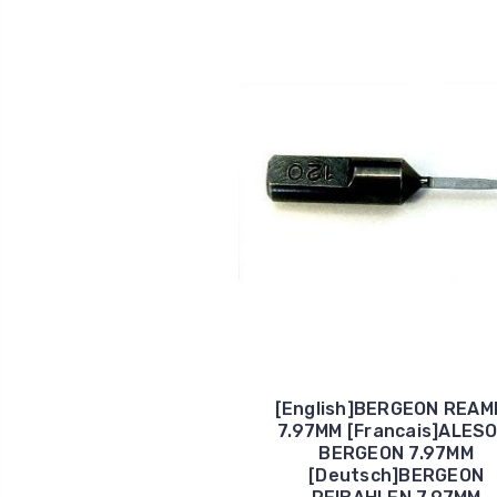
[English]BERGEON REAM
7.97MM [Francais]ALESO
BERGEON 7.97MM
[Deutsch]BERGEON