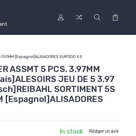
ent
 -7,97MM [Espagnol]ALISADORES SURTIDO X 5
ER ASSMT 5 PCS. 3.97MM
ais]ALESOIRS JEU DE 5 3.97
tsch]REIBAHL SORTIMENT 5S
M [Espagnol]ALISADORES
In stock
Rédiger un avis