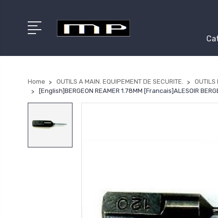
Cat
Home
OUTILS A MAIN. EQUIPEMENT DE SECURITE.
OUTILS
[English]BERGEON REAMER 1.78MM [Francais]ALESOIR BER