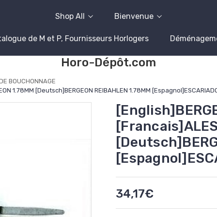
Shop All
Bienvenue
alogue de M et P, Fournisseurs Horlogers
Déménagem
Horo-Dépôt.com
 DE BOUCHONNAGE
GEON 1.78MM [Deutsch]BERGEON REIBAHLEN 1.78MM [Espagnol]ESCARIA
[English]BERG
[Francais]ALE
[Deutsch]BER
[Espagnol]ES
34,17€