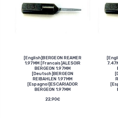
[English]BERGEON REAMER
[Eng
1.97MM [Francais]ALESOIR
7.47
BERGEON 1.97MM
[Deutsch]BERGEON
[
REIBAHLEN 1.97MM
R
[Espagnol]ESCARIADOR
[Es
BERGEON 1.97MM
22,90€