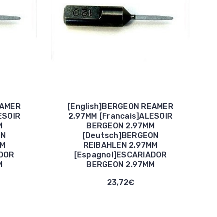
EAMER
[English]BERGEON REAMER
ESOIR
2.97MM [Francais]ALESOIR
M
BERGEON 2.97MM
ON
[Deutsch]BERGEON
MM
REIBAHLEN 2.97MM
ADOR
[Espagnol]ESCARIADOR
M
BERGEON 2.97MM
23,72€