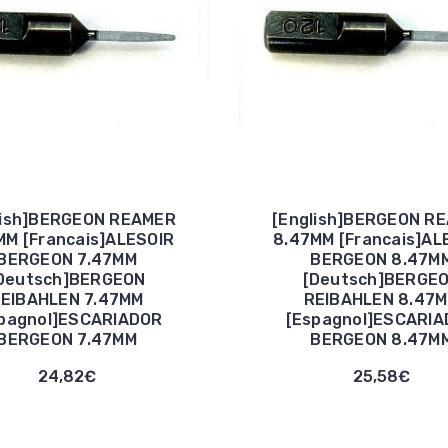
lish]BERGEON REAMER
[English]BERGEON R
MM [Francais]ALESOIR
8.47MM [Francais]AL
BERGEON 7.47MM
BERGEON 8.47M
Deutsch]BERGEON
[Deutsch]BERGE
EIBAHLEN 7.47MM
REIBAHLEN 8.47
pagnol]ESCARIADOR
[Espagnol]ESCARI
BERGEON 7.47MM
BERGEON 8.47M
24,82€
25,58€