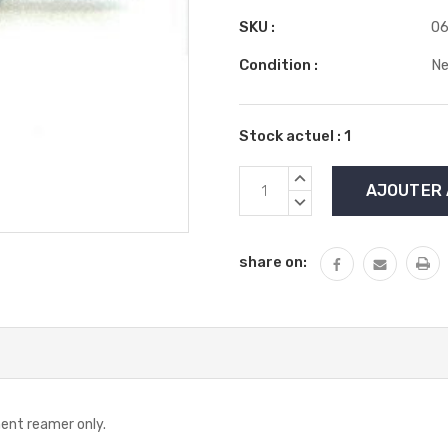
SKU :
06
Condition :
N
Stock actuel :
1
AUGMENTER
LA
DIMINUER
QUANTITÉ
LA
:
QUANTITÉ
share on:
:
nt reamer only.