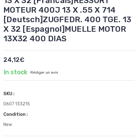
13 X 32 [Francais]RESSORT
MOTEUR 400J 13 X .55 X 714
[Deutsch]ZUGFEDR. 400 TGE. 13
X 32 [Espagnol]MUELLE MOTOR
13X32 400 DIAS
24,12€
In stock
Rédiger un avis
SKU :
0607 133215
Condition :
New