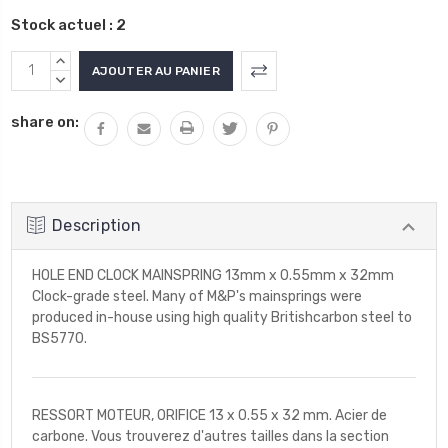
Stock actuel :
2
AUGMENTER
LA
DIMINUER
QUANTITÉ
LA
share on:
:
QUANTITÉ
:
Description
HOLE END CLOCK MAINSPRING 13mm x 0.55mm x 32mm
Clock-grade steel. Many of M&P's mainsprings were
produced in-house using high quality Britishcarbon steel to
BS5770.
RESSORT MOTEUR, ORIFICE 13 x 0.55 x 32 mm. Acier de
carbone. Vous trouverez d'autres tailles dans la section