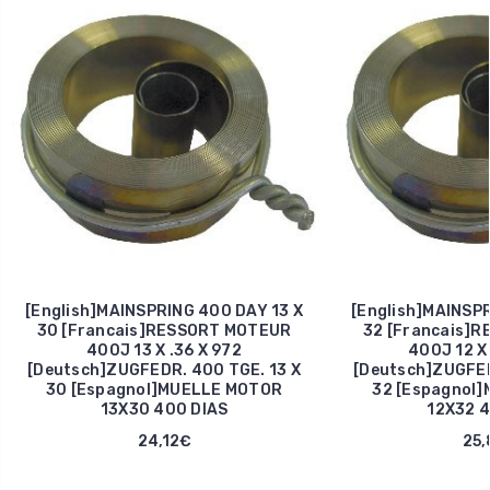
[English]MAINSPRING 400 DAY 13 X
[English]MAINSPR
30 [Francais]RESSORT MOTEUR
32 [Francais]
400J 13 X .36 X 972
400J 12 X 
[Deutsch]ZUGFEDR. 400 TGE. 13 X
[Deutsch]ZUGFED
30 [Espagnol]MUELLE MOTOR
32 [Espagnol
13X30 400 DIAS
12X32 4
24,12€
25,