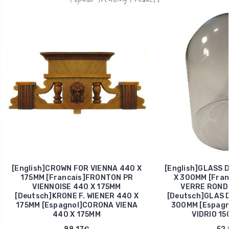
[English]CROWN FOR VIENNA 440 X
[English]GLASS 
175MM [Francais]FRONTON PR
X 300MM [Fran
VIENNOISE 440 X 175MM
VERRE ROND 
[Deutsch]KRONE F. WIENER 440 X
[Deutsch]GLAS D
175MM [Espagnol]CORONA VIENA
300MM [Espagn
440 X 175MM
VIDRIO 15