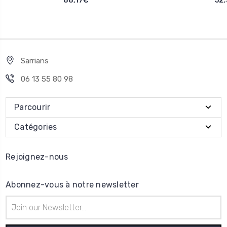
88,17€
52,
Sarrians
06 13 55 80 98
Parcourir
Catégories
Rejoignez-nous
Abonnez-vous à notre newsletter
Adresse
e-
mail