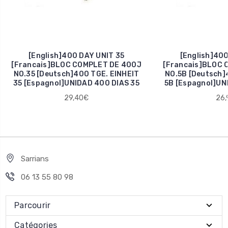
[English]400 DAY UNIT 35
[English]400
[Francais]BLOC COMPLET DE 400J
[Francais]BLOC 
NO.35 [Deutsch]400 TGE. EINHEIT
NO.5B [Deutsch]
35 [Espagnol]UNIDAD 400 DIAS 35
5B [Espagnol]UN
29,40€
26,
Sarrians
06 13 55 80 98
Parcourir
Catégories