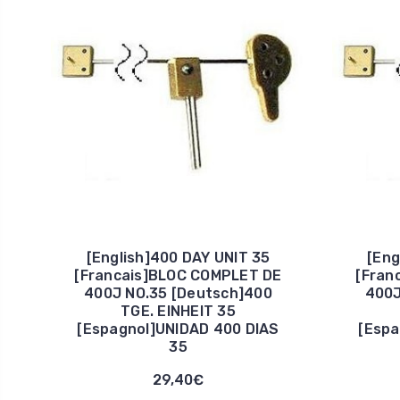
[English]400 DAY UNIT 35
[Eng
[Francais]BLOC COMPLET DE
[Fran
400J NO.35 [Deutsch]400
400J
TGE. EINHEIT 35
[Espagnol]UNIDAD 400 DIAS
[Espa
35
29,40€