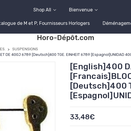
Shop All
Bienvenue
alogue de M et P, Fournisseurs Horlogers
Déménagem
Horo-Dépôt.com
ES.
SUSPENSIONS
PLET DE 400J 6789 [Deutsch]400 TGE. EINHEIT 6789 [Espagnol]UNIDAD 40
[English]400 DA
[Francais]BLO
[Deutsch]400 
[Espagnol]UNI
33,48€