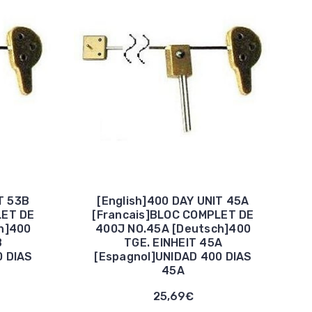
T 53B
[English]400 DAY UNIT 45A
LET DE
[Francais]BLOC COMPLET DE
h]400
400J NO.45A [Deutsch]400
B
TGE. EINHEIT 45A
0 DIAS
[Espagnol]UNIDAD 400 DIAS
45A
25,69€