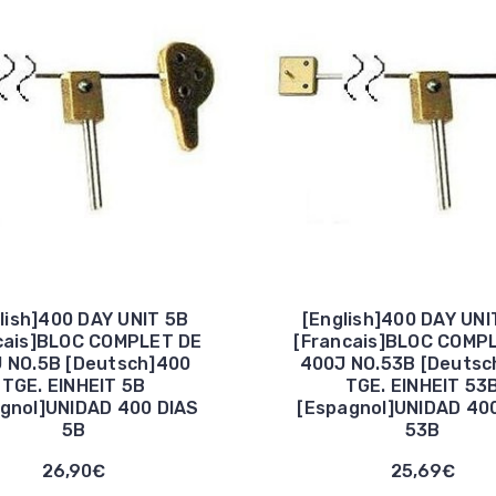
lish]400 DAY UNIT 5B
[English]400 DAY UNI
cais]BLOC COMPLET DE
[Francais]BLOC COMP
 NO.5B [Deutsch]400
400J NO.53B [Deutsc
TGE. EINHEIT 5B
TGE. EINHEIT 53
gnol]UNIDAD 400 DIAS
[Espagnol]UNIDAD 40
5B
53B
26,90€
25,69€