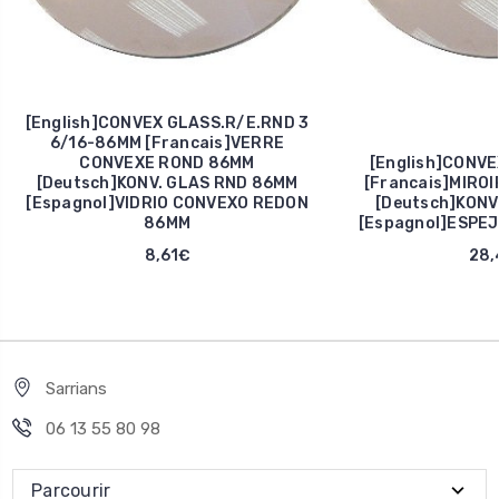
[English]CONVEX GLASS.R/E.RND 3
6/16-86MM [Francais]VERRE
CONVEXE ROND 86MM
[English]CONVE
[Deutsch]KONV. GLAS RND 86MM
[Francais]MIRO
[Espagnol]VIDRIO CONVEXO REDON
[Deutsch]KONV
86MM
[Espagnol]ESPE
8,61€
28,
Sarrians
06 13 55 80 98
Parcourir