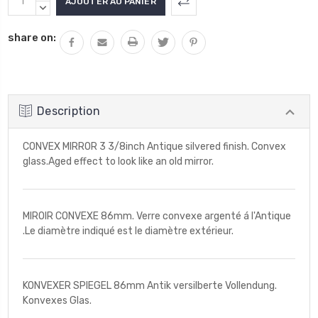
LA
DIMINUER
QUANTITÉ
LA
share on:
:
QUANTITÉ
:
Description
CONVEX MIRROR 3 3/8inch Antique silvered finish. Convex
glass.Aged effect to look like an old mirror.
MIROIR CONVEXE 86mm. Verre convexe argenté á l'Antique
.Le diamètre indiqué est le diamètre extérieur.
KONVEXER SPIEGEL 86mm Antik versilberte Vollendung.
Konvexes Glas.