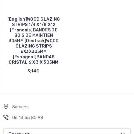
[English]WOOD GLAZING
STRIPS 1/4 X1/8 X12
[Francais]BANDES DE
BOIS DE MAINTIEN
305MM [Deutsch]WOOD
GLAZING STRIPS
6X3X305MM
[Espagnol]BANDAS
CRISTAL 6 X 3 X 305MM
9,14€
Sarrians
06 13 55 80 98