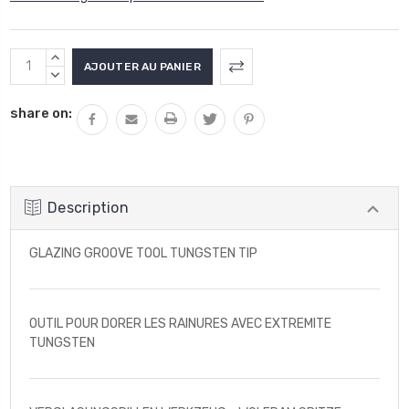
Stock
AUGMENTER
actuel
LA
DIMINUER
QUANTITÉ
LA
:
share on:
:
QUANTITÉ
:
Description
GLAZING GROOVE TOOL TUNGSTEN TIP
OUTIL POUR DORER LES RAINURES AVEC EXTREMITE
TUNGSTEN