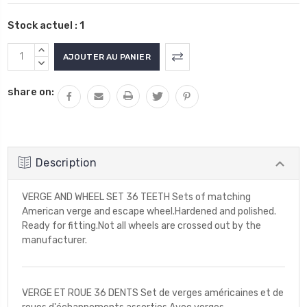
Stock actuel :
1
AUGMENTER
LA
DIMINUER
QUANTITÉ
LA
share on:
:
QUANTITÉ
:
Description
VERGE AND WHEEL SET 36 TEETH Sets of matching
American verge and escape wheel.Hardened and polished.
Ready for fitting.Not all wheels are crossed out by the
manufacturer.
VERGE ET ROUE 36 DENTS Set de verges américaines et de