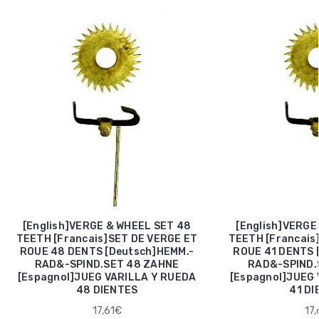
[English]VERGE & WHEEL SET 48
[English]VERGE
TEETH [Francais]SET DE VERGE ET
TEETH [Francais
ROUE 48 DENTS [Deutsch]HEMM.-
ROUE 41 DENTS 
RAD&-SPIND.SET 48 ZAHNE
RAD&-SPIND.
[Espagnol]JUEG VARILLA Y RUEDA
[Espagnol]JUEG 
48 DIENTES
41 DI
17,61€
17,