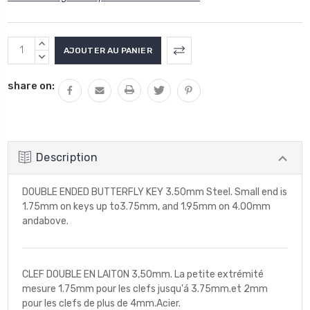
Stock
AUGMENTER
actuel
LA
DIMINUER
QUANTITÉ
LA
:
share on:
:
QUANTITÉ
:
Description
DOUBLE ENDED BUTTERFLY KEY 3.50mm Steel. Small end is
1.75mm on keys up to3.75mm, and 1.95mm on 4.00mm
andabove.
CLEF DOUBLE EN LAITON 3,50mm. La petite extrémité
mesure 1.75mm pour les clefs jusqu'á 3.75mm.et 2mm
pour les clefs de plus de 4mm.Acier.