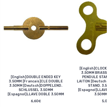
[English]CLOC
3.50MM BRASS 
[English]DOUBLE ENDED KEY
PENDULE STA
3.50MM [Francais]CLE DOUBLE
LAITON [Deutsc
3.50MM [Deutsch]DOPPELEND.
STAND. 3.
SCHLUSSEL 3.50MM
[Espagnol]LLAV
[Espagnol]LLAVE DOBLE 3.50MM
3.50MM
6,60€
5,