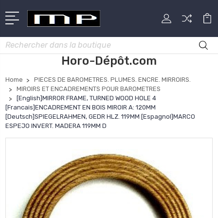
Rechercher
Horo-Dépôt.com
Home
PIECES DE BAROMETRES. PLUMES. ENCRE. MIRROIRS.
MIROIRS ET ENCADREMENTS POUR BAROMETRES
[English]MIRROR FRAME, TURNED WOOD HOLE 4
[Francais]ENCADREMENT EN BOIS MIROIR A: 120MM
[Deutsch]SPIEGELRAHMEN, GEDR HLZ. 119MM [Espagnol]MARCO
ESPEJO INVERT. MADERA 119MM D