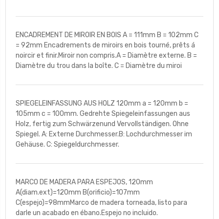
ENCADREMENT DE MIROIR EN BOIS A = 111mm B = 102mm C
= 92mm Encadrements de miroirs en bois tourné, prêts á
noircir et finir.Miroir non compris.A = Diamètre externe. B =
Diamètre du trou dans la boîte. C = Diamètre du miroi
SPIEGELEINFASSUNG AUS HOLZ 120mm a = 120mm b =
105mm c = 100mm. Gedrehte Spiegeleinfassungen aus
Holz, fertig zum Schwärzenund Vervollständigen. Ohne
Spiegel. A: Externe Durchmesser.B: Lochdurchmesser im
Gehäuse. C: Spiegeldurchmesser.
MARCO DE MADERA PARA ESPEJOS, 120mm
A(diam.ext)=120mm B(orificio)=107mm
C(espejo)=98mmMarco de madera torneada, listo para
darle un acabado en ébano.Espejo no incluido.