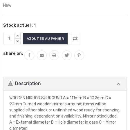
New
Stock actuel :
1
AUGMENTER
LA
DIMINUER
QUANTITÉ
LA
share on:
:
QUANTITÉ
:
Description
WOODEN MIRROR SURROUND A = 111mm B = 102mm C =
92mm Turned wooden mirror surround; items will be
supplied either black or unfinished wood ready for ebonzing
and finishing, dependent on availability. Mirror notincluded.
A = External diameter B = Hole diameter in case C = Mirror
diameter.