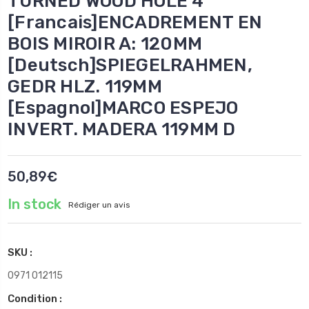
TURNED WOOD HOLE 4
[Francais]ENCADREMENT EN
BOIS MIROIR A: 120MM
[Deutsch]SPIEGELRAHMEN,
GEDR HLZ. 119MM
[Espagnol]MARCO ESPEJO
INVERT. MADERA 119MM D
50,89€
In stock
Rédiger un avis
SKU :
0971 012115
Condition :