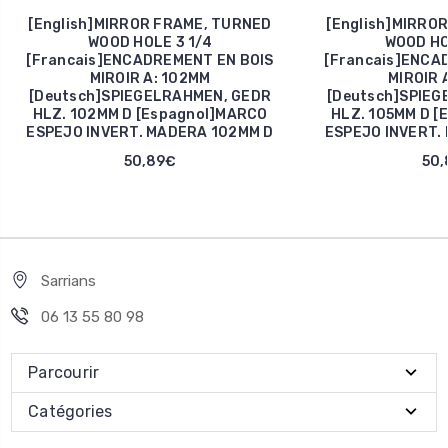
[English]MIRROR FRAME, TURNED
[English]MIRRO
WOOD HOLE 3 1/4
WOOD HO
[Francais]ENCADREMENT EN BOIS
[Francais]ENCA
MIROIR A: 102MM
MIROIR 
[Deutsch]SPIEGELRAHMEN, GEDR
[Deutsch]SPIEG
HLZ. 102MM D [Espagnol]MARCO
HLZ. 105MM D [
ESPEJO INVERT. MADERA 102MM D
ESPEJO INVERT.
50,89€
50,
Sarrians
06 13 55 80 98
Parcourir
Catégories