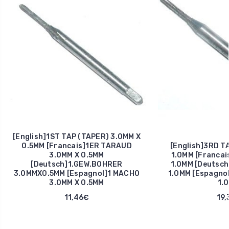
[English]1ST TAP (TAPER) 3.0MM X
0.5MM [Francais]1ER TARAUD
[English]3RD T
3.0MM X 0.5MM
1.0MM [Franca
[Deutsch]1.GEW.BOHRER
1.0MM [Deutsc
3.0MMX0.5MM [Espagnol]1 MACHO
1.0MM [Espagno
3.0MM X 0.5MM
1.
11,46€
19,