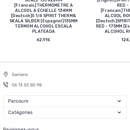
SCALE 135 X22MM
[English]SPIR
[Francais]THERMOMETRE A
RED -
ALCOOL A ECHELLE 134MM
[Francais]T
[Deutsch]5 1/4 SPIRIT THERM&
ALCOOL ROU
SKALA SILBER [Espagnol]135MM
[Deutsch]SPIR
TERMOM ALCOHOL ESCALA
RED - 175MM [E
PLATEADA
ALCOHOL RO
62,91€
124
Sarrians
06 13 55 80 98
Parcourir
Catégories
Rejoignez-nous