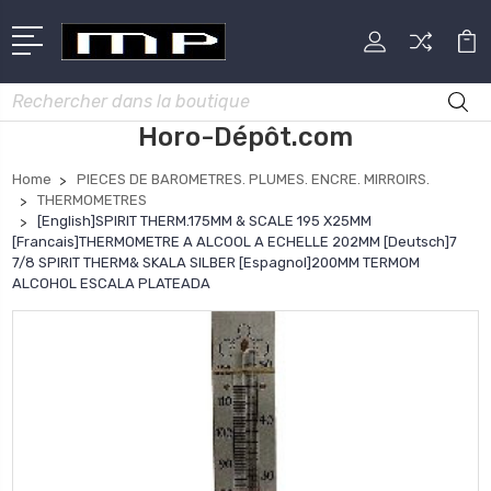
Rechercher
Horo-Dépôt.com
Home
PIECES DE BAROMETRES. PLUMES. ENCRE. MIRROIRS.
THERMOMETRES
[English]SPIRIT THERM.175MM & SCALE 195 X25MM
[Francais]THERMOMETRE A ALCOOL A ECHELLE 202MM [Deutsch]7
7/8 SPIRIT THERM& SKALA SILBER [Espagnol]200MM TERMOM
ALCOHOL ESCALA PLATEADA