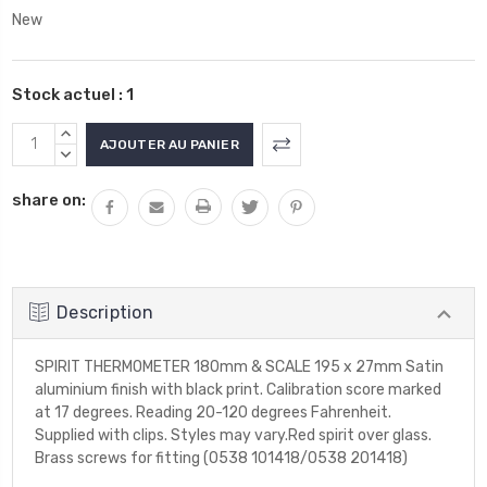
New
Stock actuel :
1
AUGMENTER
LA
DIMINUER
QUANTITÉ
LA
share on:
:
QUANTITÉ
:
Description
SPIRIT THERMOMETER 180mm & SCALE 195 x 27mm Satin
aluminium finish with black print. Calibration score marked
at 17 degrees. Reading 20-120 degrees Fahrenheit.
Supplied with clips. Styles may vary.Red spirit over glass.
Brass screws for fitting (0538 101418/0538 201418)